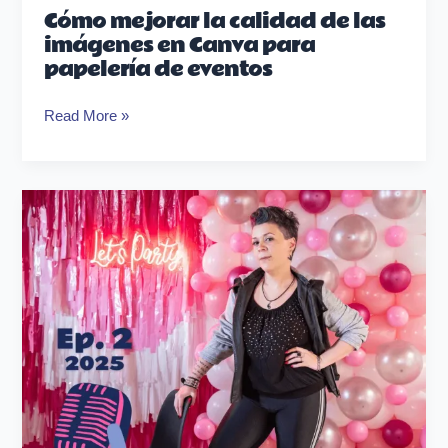
Cómo mejorar la calidad de las
imágenes en Canva para
papelería de eventos
Read More »
ep2
–
No
sos
el
ombligo
del
mundo