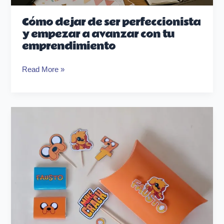
Cómo dejar de ser perfeccionista
y empezar a avanzar con tu
emprendimiento
Read More »
Cómo
armar
tu
primer
Candy
Bar:
Guía
básica
para
principiantes