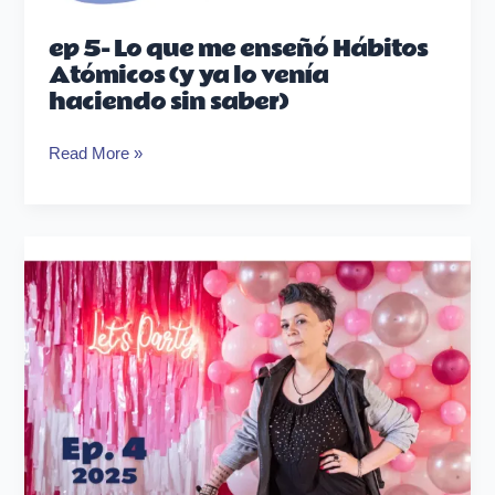
ep 5- Lo que me enseñó Hábitos
Atómicos (y ya lo venía
haciendo sin saber)
Read More »
ep4
–
El
costo
de
la
inacción