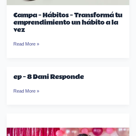
Campa – Hábitos – Transformá tu
emprendimiento un hábito a la
vez
Read More »
ep – 8 Dani Responde
ep
–
Read More »
8
Dani
Responde
ep
–
7