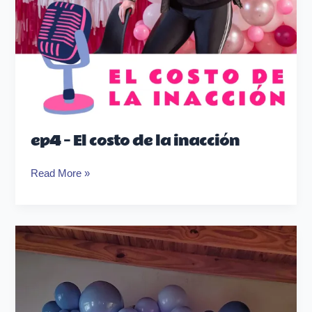
ep4 – El costo de la inacción
Read More »
Errores
típicos
al
cotizar
decoración