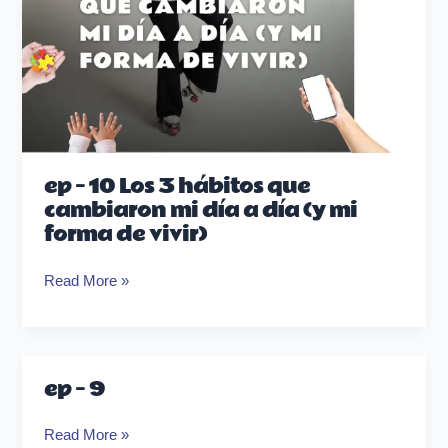
a
día
(y
mi
forma
de
vivir)
ep – 10 Los 3 hábitos que
cambiaron mi día a día (y mi
forma de vivir)
Read More »
ep – 9
ep
–
Read More »
9