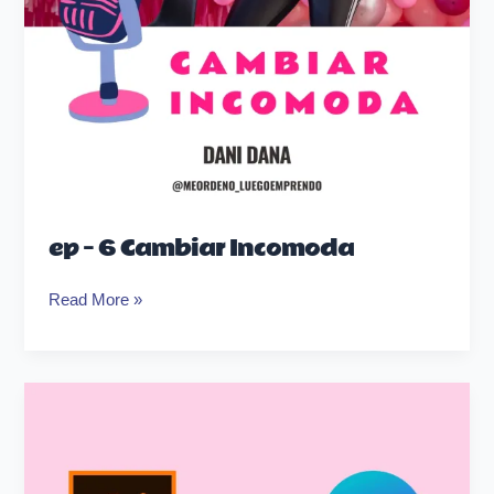
ep – 6 Cambiar Incomoda
Read More »
Canva
vs
Illustrator:
¿cuál