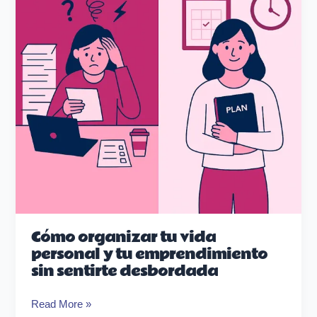
personal
y
tu
emprendimiento
sin
sentirte
desbordada
Cómo organizar tu vida
personal y tu emprendimiento
sin sentirte desbordada
Read More »