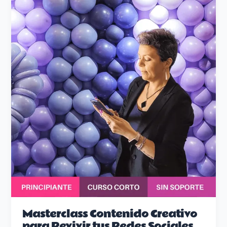
Contenido
Creativo
para
Revivir
tus
Redes
Sociales
Masterclass Contenido Creativo
para Revivir tus Redes Sociales