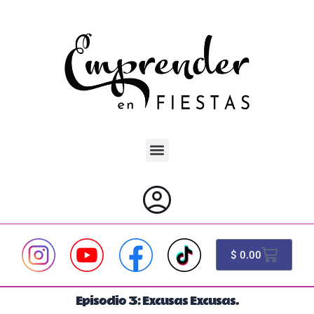
Ir
al
contenido
Cart
$
0.00
Episodio 3: Excusas Excusas.