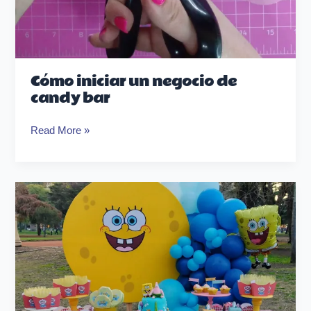
Cómo iniciar un negocio de
candy bar
Read More »
Mobiliario
para
Candy
Bar
Argentina:
5
cosas
a