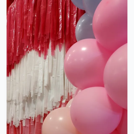
para
decorar
mesas
temáticas
infantiles
más
rápido