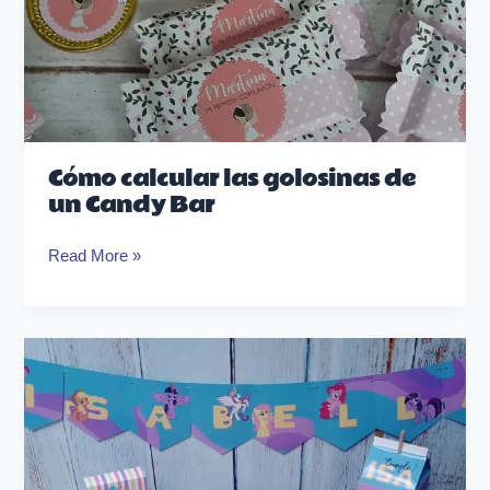
Cómo calcular las golosinas de
un Candy Bar
Read More »
Los
peores
errores
que
cometí
con