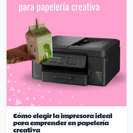
emprender
en
papelería
creativa
Cómo elegir la impresora ideal
para emprender en papelería
creativa