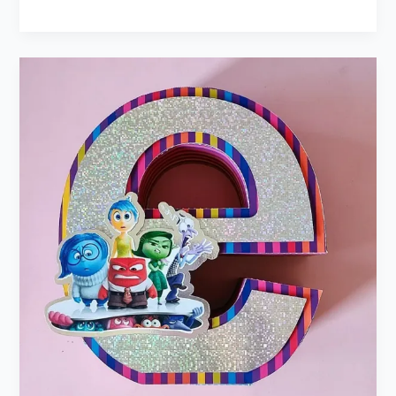
Curso
GRATIS
de
Armado
de
LETRA
3D
Minúscula