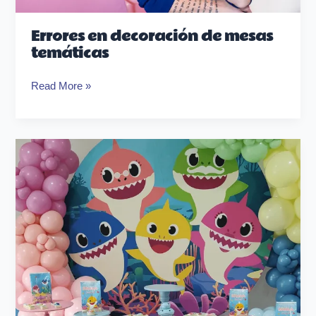
Errores en decoración de mesas
temáticas
Read More »
Cómo
cobrar
mesas
temáticas
y
candy
bar