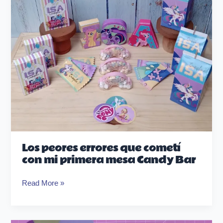
mi
primera
mesa
Candy
Bar
Los peores errores que cometí
con mi primera mesa Candy Bar
Read More »