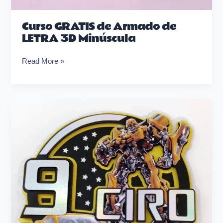
Curso GRATIS de Armado de
LETRA 3D Minúscula
Read More »
Curso
Diseño
de
Letras
y
Números
3D
con
Illustrator
(corte