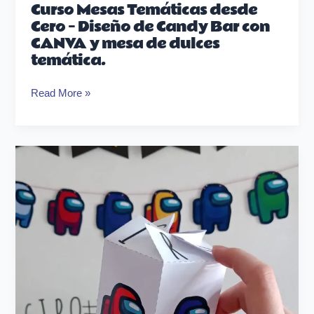
y
Curso Mesas Temáticas desde
mesa
Cero – Diseño de Candy Bar con
de
CANVA y mesa de dulces
dulces
temática.
temática.
Read More »
Seguí
haciendo
esto
si
querés
fracasar.
Los
7
pecados
emprendedores.