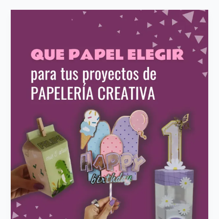
Guía
Definitiva
de
Papeles
para
Scrapbooking,
Papelería
Creativa
y
Golosinas
Personalizadas
✨