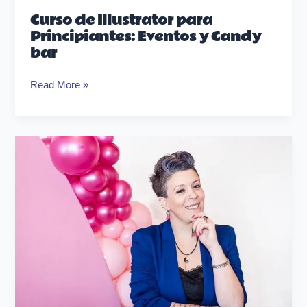
Curso de Illustrator para
Principiantes: Eventos y Candy
bar
Read More »
Errores
en
decoración
de
mesas
temáticas