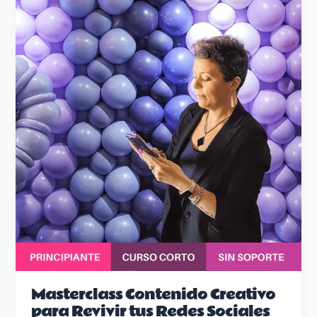
Contenido
Creativo
para
Revivir
tus
Redes
Sociales
Masterclass Contenido Creativo
para Revivir tus Redes Sociales