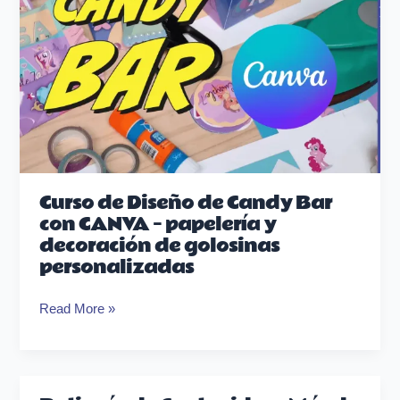
papelería
y
decoración
de
golosinas
personalizadas
Curso de Diseño de Candy Bar
con CANVA – papelería y
decoración de golosinas
personalizadas
Read More »