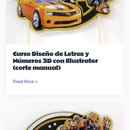
manual)
Curso Diseño de Letras y
Números 3D con Illustrator
(corte manual)
Read More »
Curso
Diseño
de
CAKETOPPERS