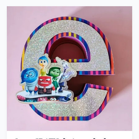
Curso
GRATIS
de
Armado
de
CAKETOPPER
SHAKER
3D