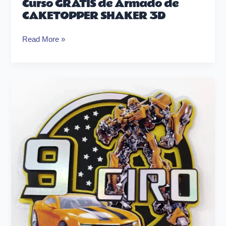
Curso GRATIS de Armado de
CAKETOPPER SHAKER 3D
Read More »
Curso
Diseño
de
CAKETOPPERS
con
Illustrator