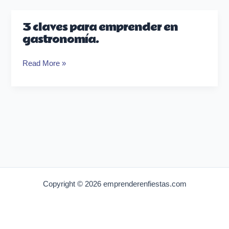
3 claves para emprender en
3
gastronomía.
claves
para
Read More »
emprender
en
gastronomía.
Copyright © 2026 emprenderenfiestas.com