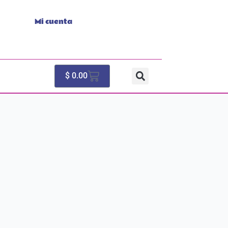
Mi cuenta
Cart
$
0.00