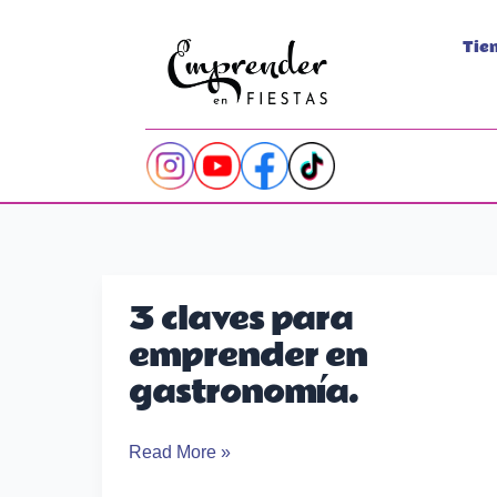
Ir
al
Tie
contenido
3 claves para
3
emprender en
claves
para
gastronomía.
emprender
en
Read More »
gastronomía.