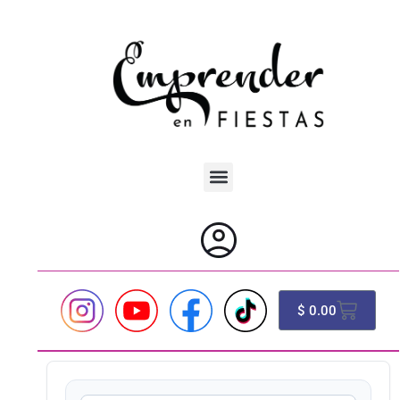
Ir
al
contenido
Cart
$
0.00