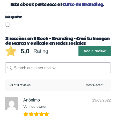
Este ebook pertenece al
Curso de Branding
.
Me gusta:
Cargando...
3 reseñas en
E Book – Branding – Creá tu Imagen
de Marca y aplicala en redes sociales
5,0
Rating
Add a review
1-3 of 3 reviews
Anónimo
19/09/2022
Verified owner