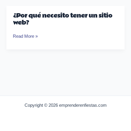
¿Por qué necesito tener un sitio
¿Por
web?
qué
necesito
Read More »
tener
un
sitio
web?
Copyright © 2026 emprenderenfiestas.com