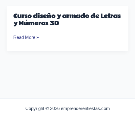
Curso diseño y armado de Letras
Curso
y Números 3D
diseño
y
Read More »
armado
de
Letras
y
Números
3D
Copyright © 2026 emprenderenfiestas.com