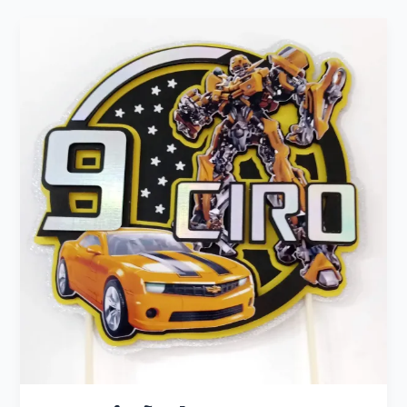
Curso
Diseño
de
LETRAS
3D
con
Illustrator
LINK
+
SCANNCUT