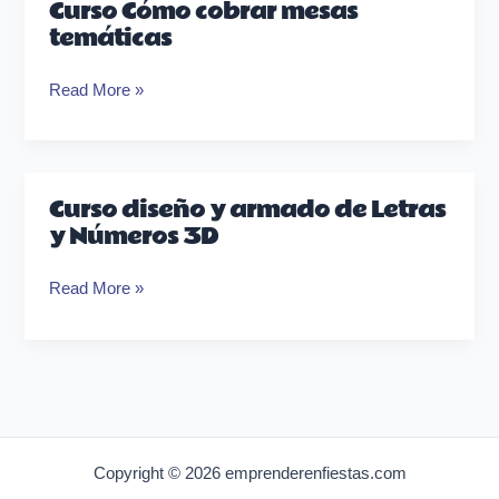
Curso Cómo cobrar mesas
Curso
temáticas
Cómo
cobrar
Read More »
mesas
temáticas
Curso diseño y armado de Letras
Curso
y Números 3D
diseño
y
Read More »
armado
de
Letras
y
Números
3D
Copyright © 2026 emprenderenfiestas.com