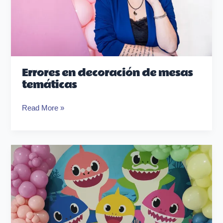
Errores en decoración de mesas
temáticas
Read More »
Cómo
cobrar
mesas
temáticas
y
candy
bar