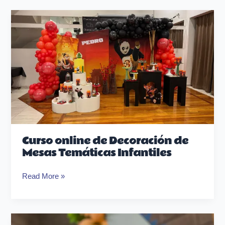
Curso
online
de
Decoración
de
Mesas
Temáticas
Infantiles
Curso online de Decoración de
Mesas Temáticas Infantiles
Read More »
Cuánto