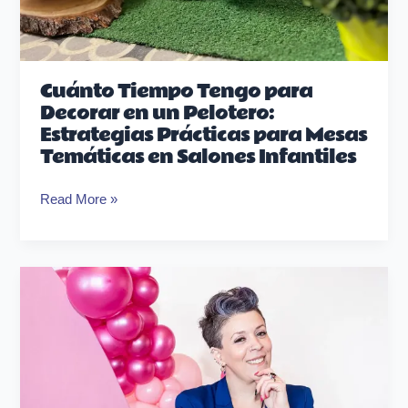
Cuánto Tiempo Tengo para
Decorar en un Pelotero:
Estrategias Prácticas para Mesas
Temáticas en Salones Infantiles
Read More »
Errores
en
decoración
de
mesas
temáticas