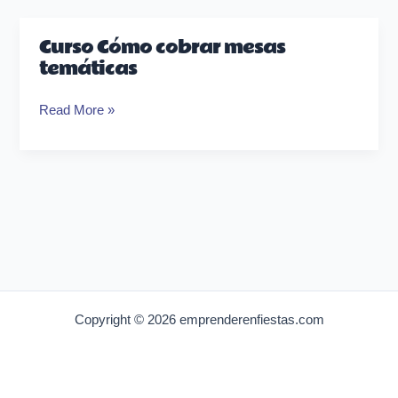
Curso Cómo cobrar mesas
Curso
temáticas
Cómo
cobrar
Read More »
mesas
temáticas
Copyright © 2026 emprenderenfiestas.com