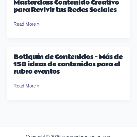
Masterclass Contenido Creativo
para Revivir tus Redes Sociales
Read More »
Botiquín de Contenidos – Más de
Botiquín
150 ideas de contenidos para el
de
rubro eventos
Contenidos
–
Read More »
Más
de
150
ideas
de
contenidos
para
Copyright © 2026 emprenderenfiestas.com