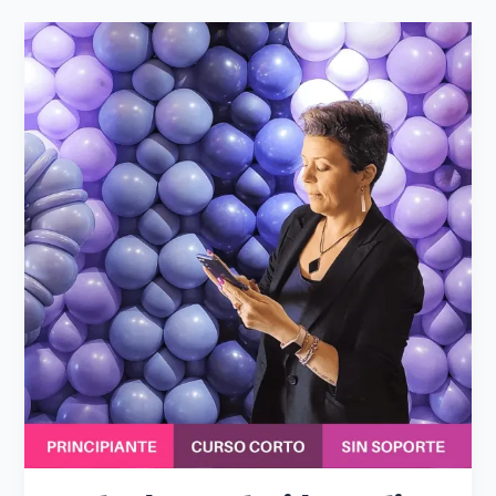
Masterclass
Contenido
Creativo
para
Revivir
tus
Redes
Sociales