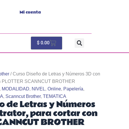
Mi cuenta
Cart
$
0.00
other
/ Curso Diseño de Letras y Números 3D con
tar con PLOTTER SCANNCUT BROTHER
,
MODALIDAD
,
NIVEL
,
Online
,
Papelería
,
A
,
Scanncut Brother
,
TEMATICA
o de Letras y Números
strator, para cortar con
CANNCUT BROTHER