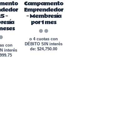
mento
Campamento
ndedor
Emprendedor
5 –
– Membresía
resía
por 1 mes
meses
o 4 cuotas con
DÉBITO SIN interés
tas con
de: $24,750.00
N interés
,999.75