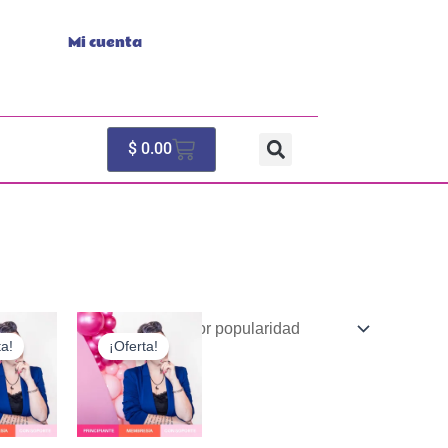
Mi cuenta
Cart
$
0.00
ta!
¡Oferta!