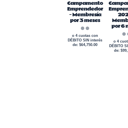
Campamento
Campa
Emprendedor
Empre
– Membresía
202
por 3 meses
Memb
por 6 
o 4 cuotas con
DÉBITO SIN interés
o 4 cuo
de: $64,750.00
DÉBITO SI
de: $99