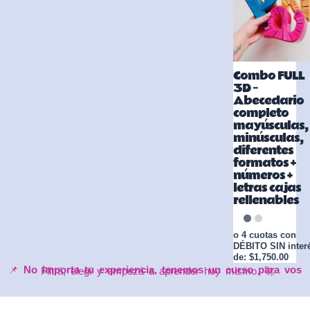
Combo FULL
3D –
Abecedario
completo
mayúsculas,
minúsculas,
diferentes
formatos +
números +
letras cajas
rellenables
o 4 cuotas con
DÉBITO SIN inter
de: $1,750.00
📌
No importa tu experiencia, tenemos un curso para vos
Filtrá, elegí y empezá a aprender hoy mismo. 🚀