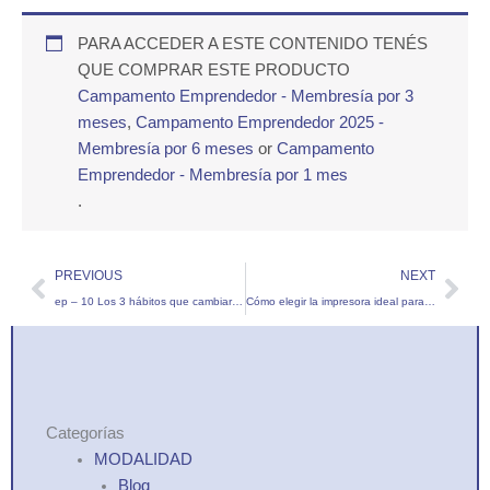
PARA ACCEDER A ESTE CONTENIDO TENÉS
QUE COMPRAR ESTE PRODUCTO
Campamento Emprendedor - Membresía por 3
meses
,
Campamento Emprendedor 2025 -
Membresía por 6 meses
or
Campamento
Emprendedor - Membresía por 1 mes
.
Prev
Nex
PREVIOUS
NEXT
ep – 10 Los 3 hábitos que cambiaron mi día a día (y mi forma de vivir)
Cómo elegir la impresora ideal para emprender en papelería creativa
Categorías
MODALIDAD
Blog